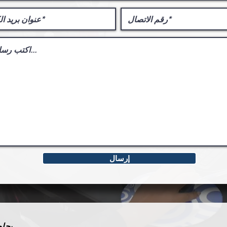
إرسال
بحاج