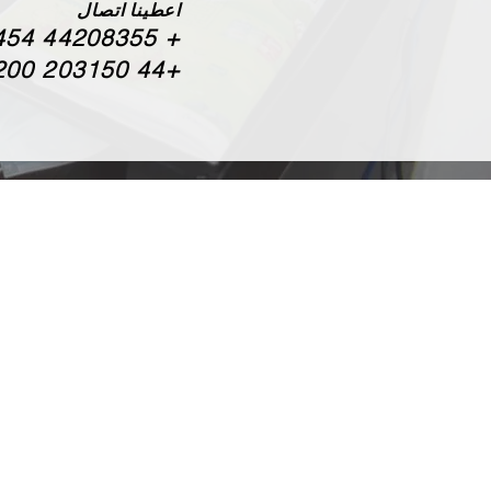
اعطينا اتصال
44208355 3454
+
+44 203150 3200
عنوان
مركز
وحدة M228 ،
ترايدنت للأعمال ، 89
طريق بيكرستث ، توتنج ،
لندن ، SW17 9SH