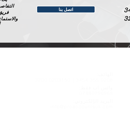
التفاصي
اتصل بنا
فريق
والاستما
اتصال
الهاتف:
0203150 3200
0208 355 3454 |
واتس اب فقط:
07880796968
البريد الإلكتروني:
info@proaccountsuk.com