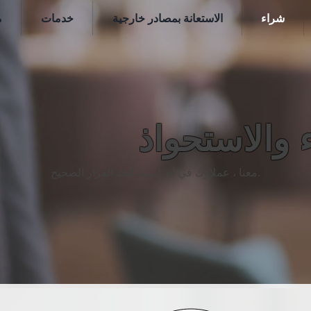
شراء
الاستعانة بمصادر خارجية
خدمات
م
 والاستحواذ
معنا ، عملاؤك في أيد أمينة. اتخذ القرار الصحيح.