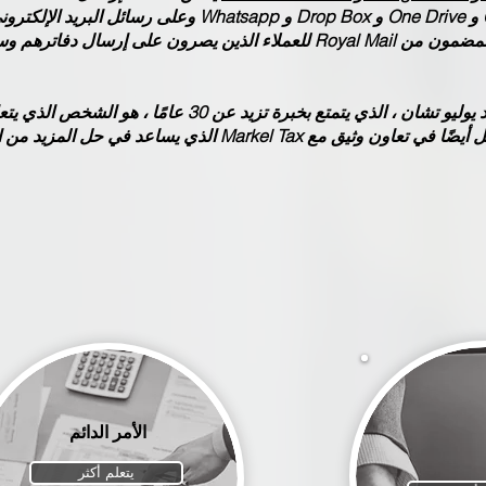
المنصات الرقمية مثل Google Drive و One Drive و Drop Box و Whatsapp وع
لى إرسال دفاترهم وسجلاتهم.
مدير المحاسبة والضرائب لدينا ، السيد يوليو تشان ، الذي يتمتع بخبرة تزي
الاستفسارات المتعلقة بالضرائب. نعمل أيضًا في تعاون وثيق مع Markel Tax الذي يس
الأمر الدائم
يتعلم أكثر