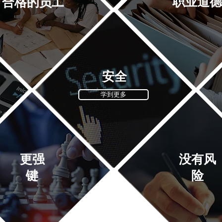
职业道德
合格的员工
安全
学到更多
更强
没有风
键
险