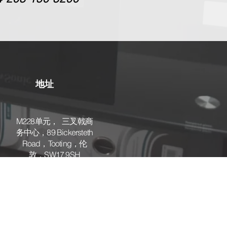
地址
M228单元，
三叉戟商
务中心，89 Bickersteth
Road，Tooting，伦
敦，SW17 9SH